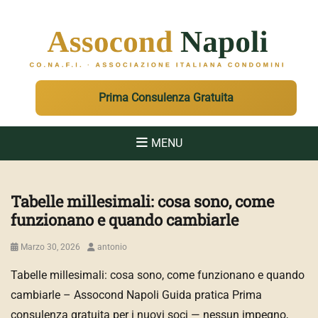
ASSOCOND
Associazione Italiana Condomini - Regione Campania e Sicilia
Prima Consulenza Gratuita
MENU
Tabelle millesimali: cosa sono, come
funzionano e quando cambiarle
Posted
Author
Marzo 30, 2026
antonio
on
Tabelle millesimali: cosa sono, come funzionano e quando
cambiarle – Assocond Napoli Guida pratica Prima
consulenza gratuita per i nuovi soci — nessun impegno,