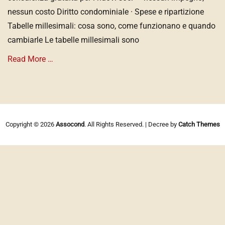
nessun costo Diritto condominiale · Spese e ripartizione
Tabelle millesimali: cosa sono, come funzionano e quando
cambiarle Le tabelle millesimali sono
Read More …
Categories
G
U
I
Copyright © 2026
Assocond
. All Rights Reserved. | Decree by
Catch Themes
D
E
P
R
A
T
I
C
H
E