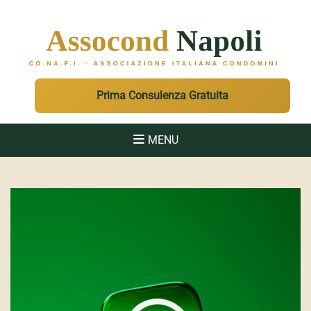
ASSOCOND
Associazione Italiana Condomini - Regione Campania e Sicilia
Prima Consulenza Gratuita
MENU