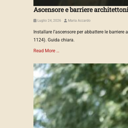
Ascensore e barriere architetton
Posted
Author
Luglio 24, 2026
Maria Accardo
on
Installare l’ascensore per abbattere le barriere 
1124). Guida chiara.
Read More …
Categories
N
O
R
M
A
T
I
V
A
Tags