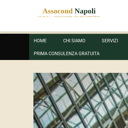
ASSOCOND
Associazione Italiana Condomini - Regione Campania e
Primary
HOME
CHI SIAMO
SERVIZI
menu
PRIMA CONSULENZA GRATUITA