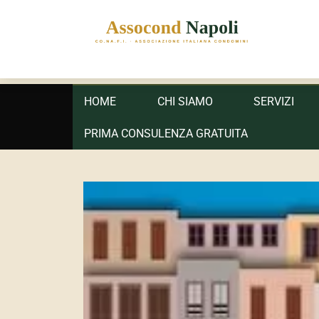
ASSOCOND
Associazione Italiana Condomini - Regione Campania e
Primary
HOME
CHI SIAMO
SERVIZI
menu
PRIMA CONSULENZA GRATUITA