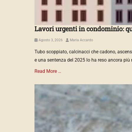
Lavori urgenti in condominio: q
Posted
Author
Agosto 3, 2026
Maria Accardo
on
Tubo scoppiato, calcinacci che cadono, ascens
e una sentenza del 2025 lo ha reso ancora più 
Read More …
Categories
N
O
R
M
A
T
I