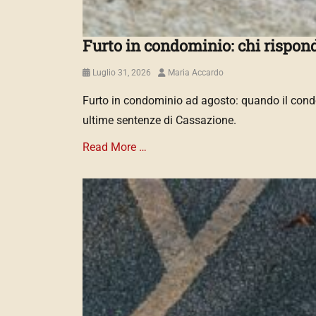
l
e
,
Furto in condominio: chi rispon
C
a
Posted
Author
Luglio 31, 2026
Maria Accardo
s
on
s
Furto in condominio ad agosto: quando il condo
a
ultime sentenze di Cassazione.
z
i
Read More …
o
n
e
Categories
2
N
0
O
5
R
4
M
1
A
/
T
2
I
0
V
2