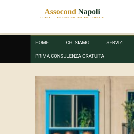
ASSOCOND
Associazione Italiana Condomini - Regione Campania e
Primary
HOME
CHI SIAMO
SERVIZI
menu
PRIMA CONSULENZA GRATUITA