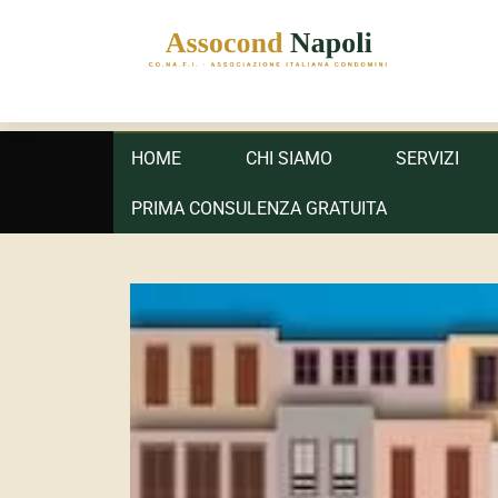
ASSOCOND
Associazione Italiana Condomini - Regione Campania e
Primary
HOME
CHI SIAMO
SERVIZI
menu
PRIMA CONSULENZA GRATUITA