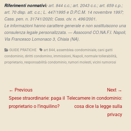
Riferimenti normativi:
art. 844 c.c.; art. 2043 c.c.; art. 659 c.p.;
art. 70 disp. att. c.c.; L. 447/1995 e D.P.C.M. 14 novembre 1997;
Cass. pen. n. 31741/2020; Cass. civ. n. 496/2001.
Le informazioni hanno carattere generale e non sostituiscono una
consulenza legale personalizzata. — Assocond CO.NA.F.I. Napoli,
Via Francesco Lomonaco 3, Chiaia (NA).
Categories
Tags
GUIDE PRATICHE
art 844
,
assemblea condominiale
,
cani gatti
condominio
,
diritti condomino
,
immissioni
,
Napoli
,
normale tollerabilità
,
proprietario
,
responsabilità condominio
,
rumori molesti
,
vicini rumorosi
Navigazione
articoli
← Previous
Next →
Previous
Next
Spese straordinarie: paga il
Telecamere in condominio:
post:
post:
proprietario o l’inquilino?
cosa dice la legge sulla
privacy